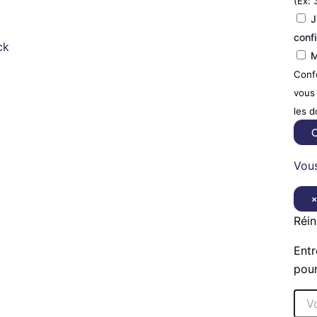
(Ex: 
J
confi
ck
M
Confo
vous 
les 
C
Vous
Réin
Entr
pour