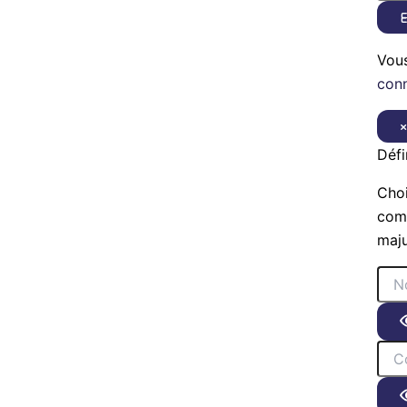
E
Vou
con
Défi
Choi
comp
maju