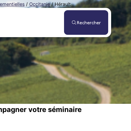
ementielles
/
Occitanie
/
Hérault
Rechercher
mpagner votre séminaire