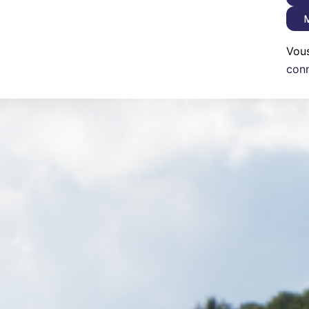
M
Vou
con