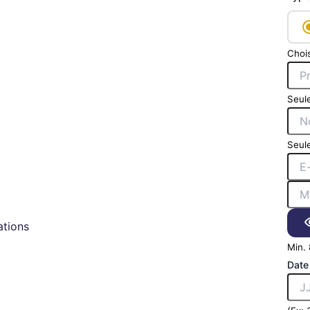
Chois
Seule
Seule
tions
Min. 
Date