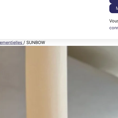
M
Vou
con
ementielles
/
SUNBOW