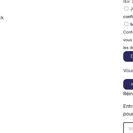
(Ex: 
J
confi
ck
M
Confo
vous 
les 
C
Vous
Réin
Entr
pour