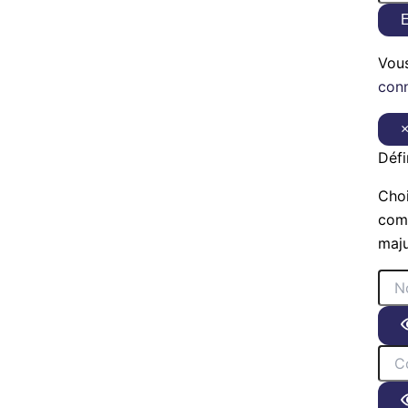
E
Vou
con
Défi
Choi
comp
maju