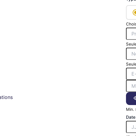
Chois
Seule
Seule
tions
Min. 
Date