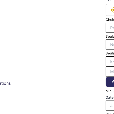
Chois
Seule
Seule
tions
Min. 
Date