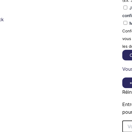
(Ex: 
J
confi
ck
M
Confo
vous 
les 
C
Vous
Réin
Entr
pour