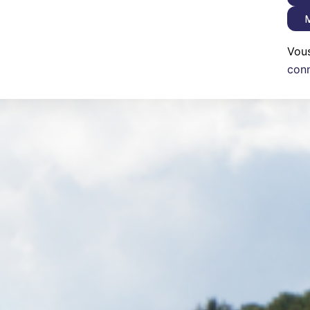
M
Vou
con