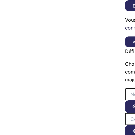
E
Vou
con
Défi
Choi
comp
maju