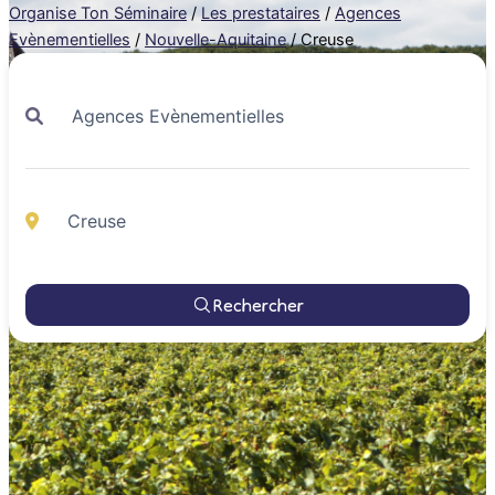
Organise Ton Séminaire
/
Les prestataires
/
Agences
Evènementielles
/
Nouvelle-Aquitaine
/
Creuse
Rechercher