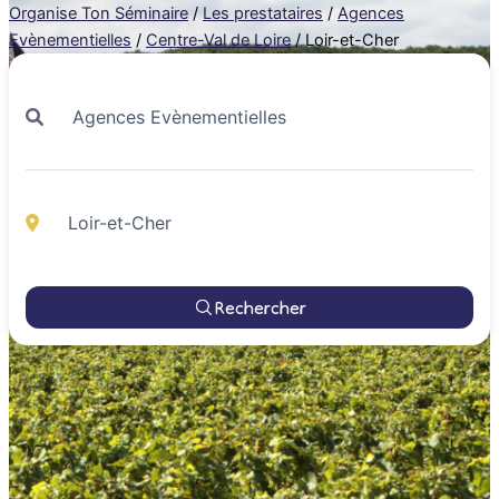
Organise Ton Séminaire
/
Les prestataires
/
Agences
Evènementielles
/
Centre-Val de Loire
/
Loir-et-Cher
Rechercher