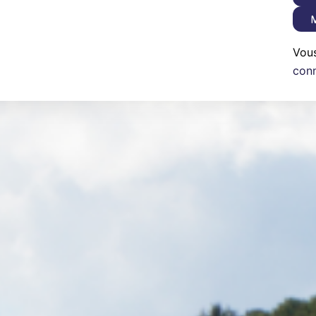
M
Vou
con