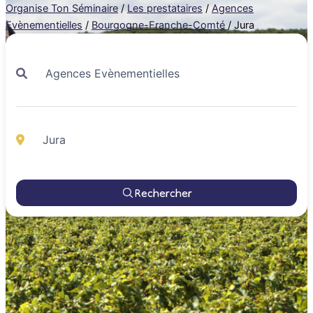
Organise Ton Séminaire
/
Les prestataires
/
Agences
Evènementielles
/
Bourgogne-Franche-Comté
/
Jura
Rechercher