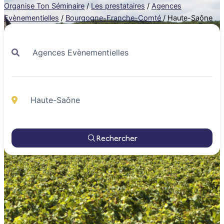
Organise Ton Séminaire
/
Les prestataires
/
Agences
Evènementielles
/
Bourgogne-Franche-Comté
/
Haute-Saône
Rechercher