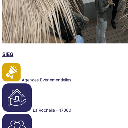
SIEG
Agences Evènementielles
La Rochelle - 17000