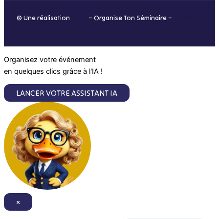
o
r
i
e
© Une réalisation
H-TIC
– Organise Ton Séminaire –
Mentions
k
a
n
légales
m
Organisez votre événement
en quelques clics grâce à l'IA !
LANCER VOTRE ASSISTANT IA
×