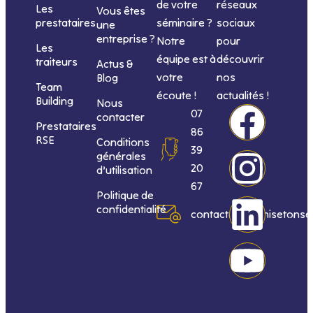
de votre
réseaux
Les
Vous êtes
séminaire ?
sociaux
prestataires
une
entreprise ?
Notre
pour
Les
équipe est à
découvrir
traiteurs
Actus &
votre
nos
Blog
Team
écoute !
actualités !
Building
Nous
F
I
L
Y
07
contacter
Prestataires
86
RSE
Conditions
a
n
i
o
39
générales
20
d’utilisation
c
s
n
u
67
Politique de
confidentialité
e
t
k
t
contact@organisetonse
b
a
e
u
o
g
d
b