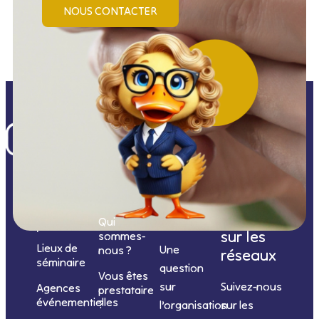
NOUS CONTACTER
Nos
catégories
Nous
Nous
Informations
de
contacter
suivre
Qui
prestations
sur les
sommes-
Lieux de
Une
nous ?
réseaux
séminaire
question
Vous êtes
sur
Suivez-nous
Agences
prestataire
événementielles
?
l’organisation
sur les