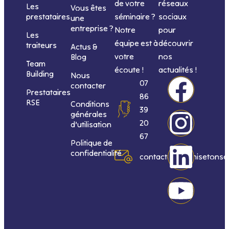
de votre
réseaux
Les
Vous êtes
séminaire ?
sociaux
prestataires
une
entreprise ?
Notre
pour
Les
équipe est à
découvrir
traiteurs
Actus &
votre
nos
Blog
Team
écoute !
actualités !
Building
Nous
F
I
L
Y
07
contacter
Prestataires
86
RSE
Conditions
a
n
i
o
39
générales
20
d’utilisation
c
s
n
u
67
Politique de
confidentialité
e
t
k
t
contact@organisetonse
b
a
e
u
o
g
d
b