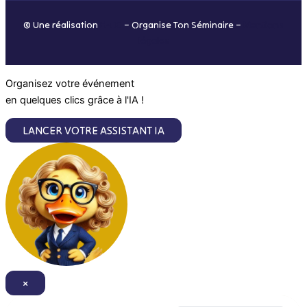
o
r
i
e
© Une réalisation
H-TIC
– Organise Ton Séminaire –
Mentions
k
a
n
légales
m
Organisez votre événement
en quelques clics grâce à l'IA !
LANCER VOTRE ASSISTANT IA
×