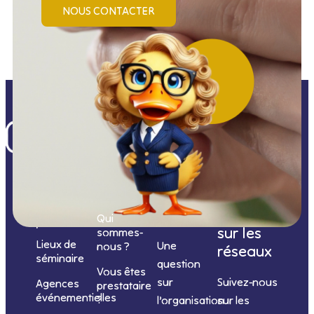
NOUS CONTACTER
Nos
catégories
Nous
Nous
Informations
de
contacter
suivre
Qui
prestations
sur les
sommes-
Lieux de
Une
nous ?
réseaux
séminaire
question
Vous êtes
sur
Suivez-nous
Agences
prestataire
événementielles
?
l’organisation
sur les