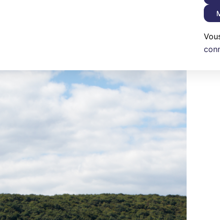
M
Vou
con