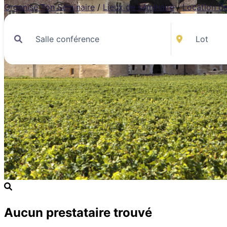
Organise Ton Séminaire
/
Lieux de séminaire
/
Location de
Aucun prestataire trouvé