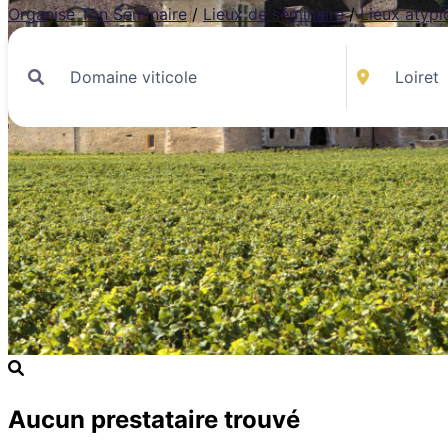
Organise Ton Séminaire
/
Lieux de séminaire
/
Lieux atypi
Aucun prestataire trouvé