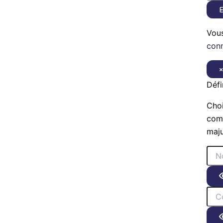
E
Vou
con
Défi
Choi
comp
maju