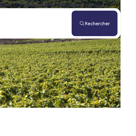
ques
/
Domaine viticole
/
Centre-Val de Loire
/
Loiret
Rechercher