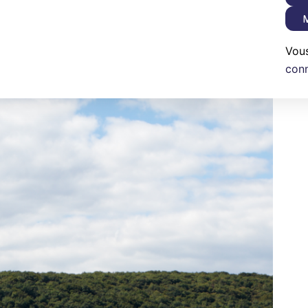
M
Vou
con