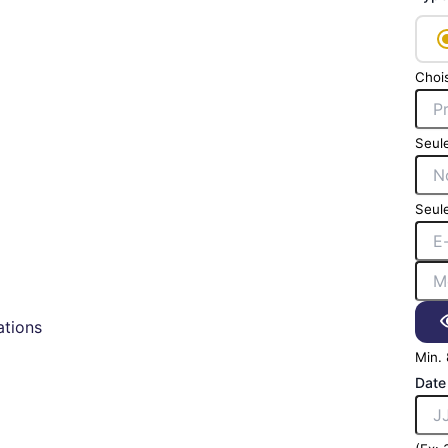
Chois
Seule
Seule
tions
Min. 
Date