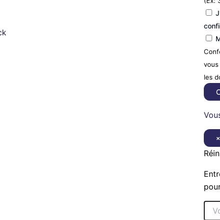
(Ex: 
J
confi
ck
M
Confo
vous 
les 
C
Vous
Réin
Entr
pour