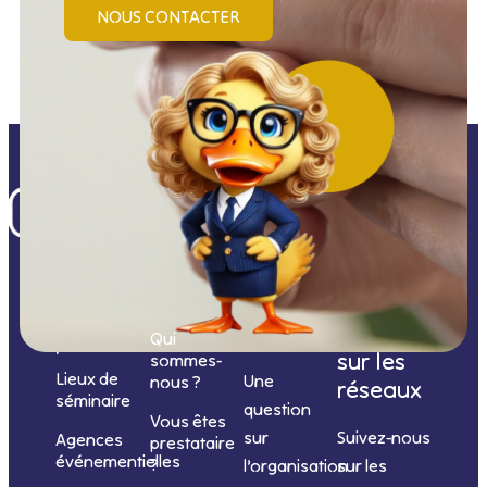
NOUS CONTACTER
Nos
catégories
Nous
Nous
Informations
de
contacter
suivre
Qui
prestations
sur les
sommes-
Lieux de
Une
nous ?
réseaux
séminaire
question
Vous êtes
sur
Suivez-nous
Agences
prestataire
événementielles
?
l’organisation
sur les