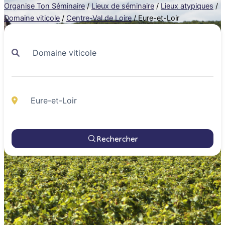
Organise Ton Séminaire
/
Lieux de séminaire
/
Lieux atypiques
/
Domaine viticole
/
Centre-Val de Loire
/
Eure-et-Loir
Rechercher