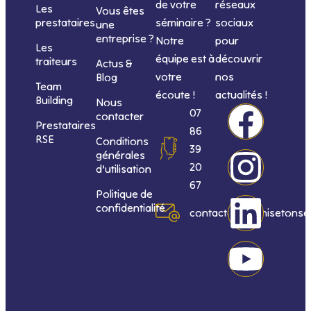
de votre
réseaux
Les
Vous êtes
séminaire ?
sociaux
prestataires
une
entreprise ?
Notre
pour
Les
équipe est à
découvrir
traiteurs
Actus &
votre
nos
Blog
Team
écoute !
actualités !
Building
Nous
F
I
L
Y
07
contacter
Prestataires
86
RSE
Conditions
a
n
i
o
39
générales
20
d’utilisation
c
s
n
u
67
Politique de
confidentialité
e
t
k
t
contact@organisetonse
b
a
e
u
o
g
d
b