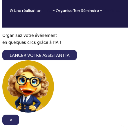
o
r
i
e
© Une réalisation
H-TIC
– Organise Ton Séminaire –
Mentions
k
a
n
légales
m
Organisez votre événement
en quelques clics grâce à l'IA !
LANCER VOTRE ASSISTANT IA
×