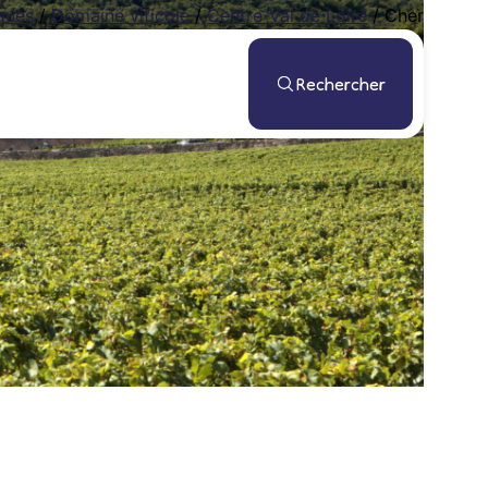
ques
/
Domaine viticole
/
Centre-Val de Loire
/
Cher
Rechercher