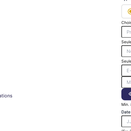
Chois
Seule
Seule
tions
Min. 
Date