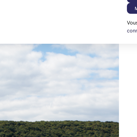
M
Vou
con