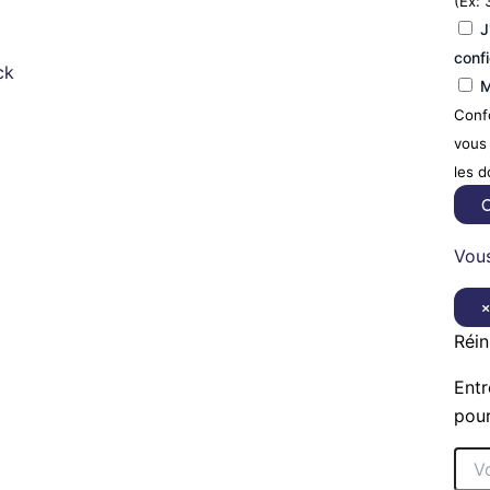
(Ex: 
J
confi
ck
M
Confo
vous 
les 
C
Vous
Réin
Entr
pour