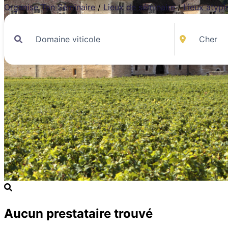
Organise Ton Séminaire
/
Lieux de séminaire
/
Lieux atypi
Aucun prestataire trouvé