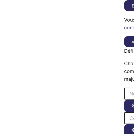
E
Vou
con
Défi
Choi
comp
maju