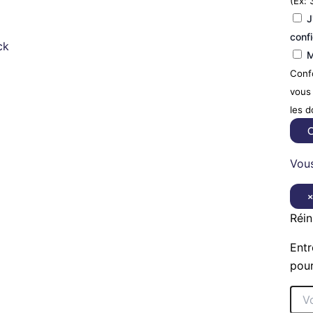
(Ex: 
J
confi
ck
M
Confo
vous 
les 
C
Vous
Réin
Entr
pour