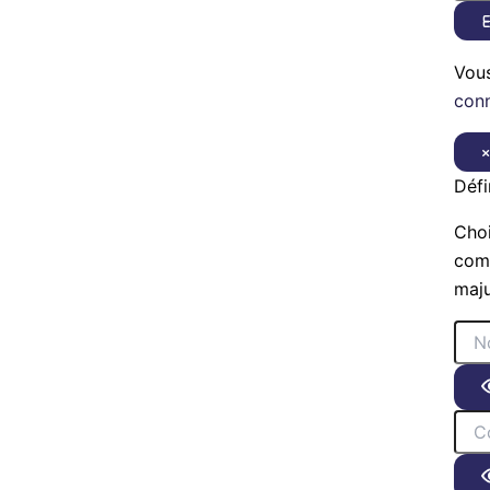
E
Vou
con
Défi
Choi
comp
maju