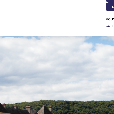
M
Vou
con