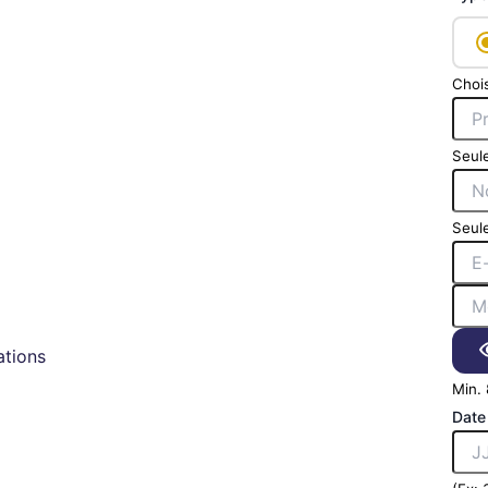
Chois
Seule
Seule
tions
Min. 
Date