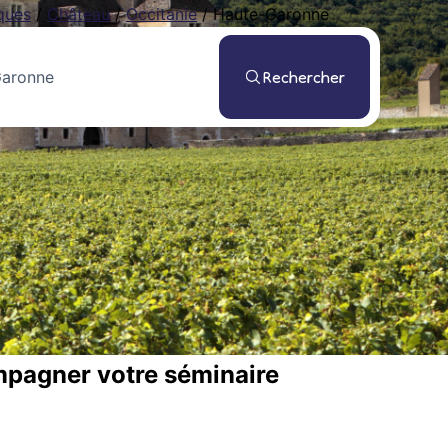
ques
/
Château
/
Occitanie
/
Haute-Garonne
Rechercher
mpagner votre séminaire