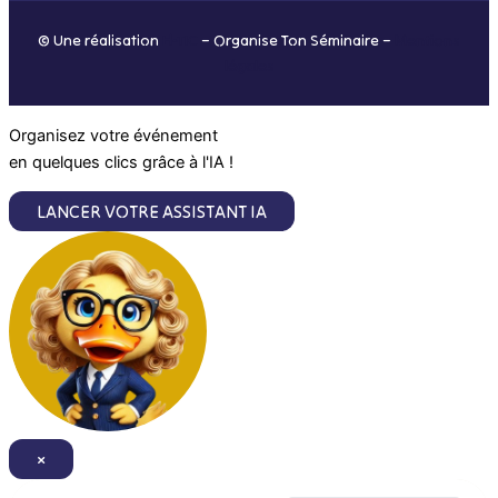
o
r
i
e
© Une réalisation
H-TIC
– Organise Ton Séminaire –
Mentions
k
a
n
légales
m
Organisez votre événement
en quelques clics grâce à l'IA !
LANCER VOTRE ASSISTANT IA
×