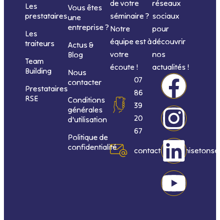
de votre
réseaux
Les
Vous êtes
séminaire ?
sociaux
prestataires
une
entreprise ?
Notre
pour
Les
équipe est à
découvrir
traiteurs
Actus &
votre
nos
Blog
Team
écoute !
actualités !
Building
Nous
F
I
L
Y
07
contacter
Prestataires
86
RSE
Conditions
a
n
i
o
39
générales
20
d’utilisation
c
s
n
u
67
Politique de
confidentialité
e
t
k
t
contact@organisetonse
b
a
e
u
o
g
d
b