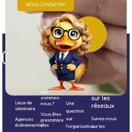
NOUS CONTACTER
Nos
catégories
Nous
Nous
Informations
de
contacter
suivre
Qui
prestations
sur les
sommes-
Lieux de
Une
nous ?
réseaux
séminaire
question
Vous êtes
sur
Suivez-nous
Agences
prestataire
événementielles
?
l’organisation
sur les