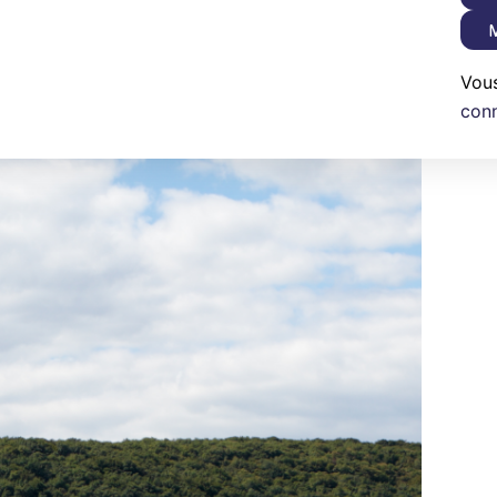
M
Vou
con