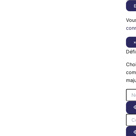
E
Vou
con
Défi
Choi
comp
maju