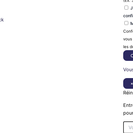
(Ex: 
J
confi
ck
M
Confo
vous 
les 
C
Vous
Réin
Entr
pour