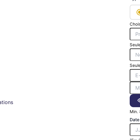
Chois
Seule
Seule
tions
Min. 
Date