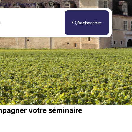
icale
/
Bretagne
/
Finistère
Rechercher
mpagner votre séminaire