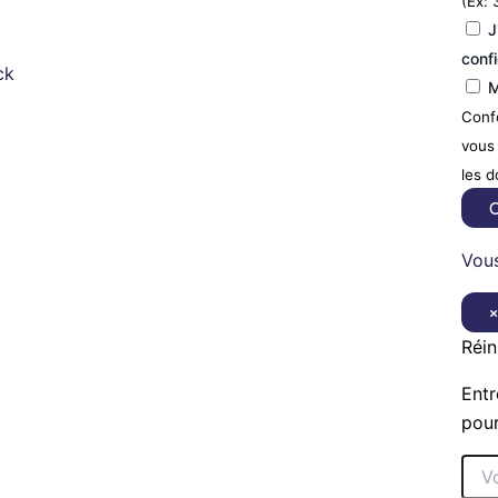
(Ex: 
J
confi
ck
M
Confo
vous 
les 
C
Vous
Réin
Entr
pour