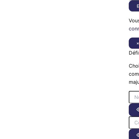
E
Vou
con
Défi
Choi
comp
maju