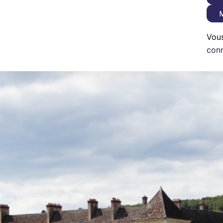
M
Vou
con