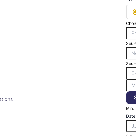
Chois
Seule
Seule
tions
Min. 
Date