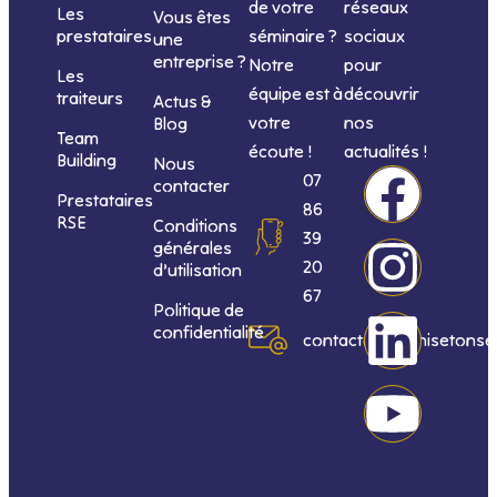
de votre
réseaux
Les
Vous êtes
séminaire ?
sociaux
prestataires
une
entreprise ?
Notre
pour
Les
équipe est à
découvrir
traiteurs
Actus &
votre
nos
Blog
Team
écoute !
actualités !
Building
Nous
F
I
L
Y
07
contacter
Prestataires
86
RSE
Conditions
a
n
i
o
39
générales
20
d’utilisation
c
s
n
u
67
Politique de
confidentialité
e
t
k
t
contact@organisetonse
b
a
e
u
o
g
d
b