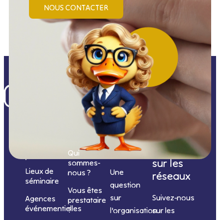
NOUS CONTACTER
Nos
catégories
Nous
Nous
Informations
de
contacter
suivre
Qui
prestations
sur les
sommes-
Lieux de
Une
nous ?
réseaux
séminaire
question
Vous êtes
sur
Suivez-nous
Agences
prestataire
événementielles
?
l’organisation
sur les