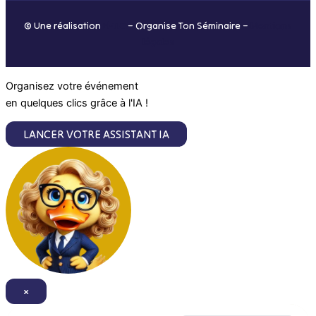
o
r
i
e
© Une réalisation
H-TIC
– Organise Ton Séminaire –
Mentions
k
a
n
légales
m
Organisez votre événement
en quelques clics grâce à l'IA !
LANCER VOTRE ASSISTANT IA
×