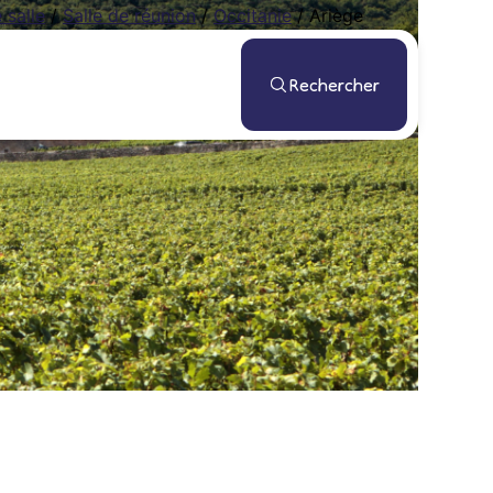
 salle
/
Salle de réunion
/
Occitanie
/
Ariège
Rechercher