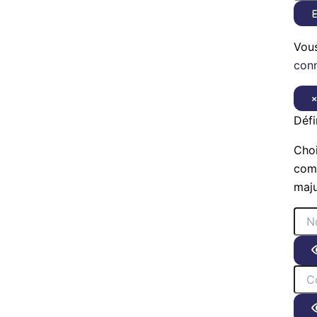
E
Vou
con
Défi
Choi
comp
maju