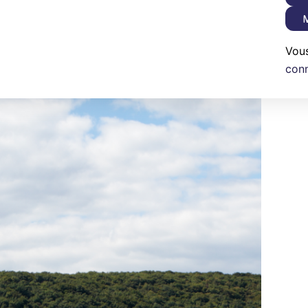
M
Vou
con