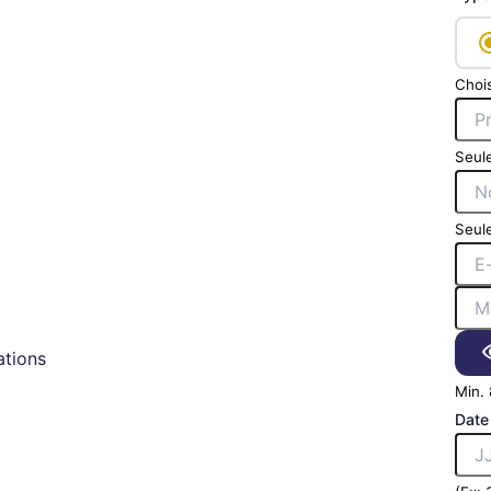
Chois
Seule
Seule
tions
Min. 
Date