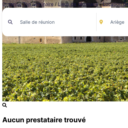
Organise Ton Séminaire
/
Lieux de séminaire
/
Location de
Aucun prestataire trouvé