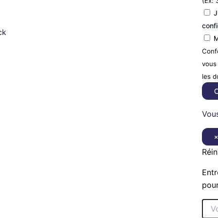
(Ex: 
J
confi
ck
M
Confo
vous 
les 
C
Vous
Réin
Entr
pour