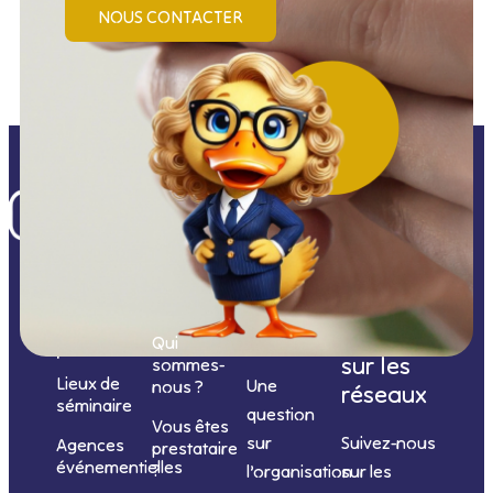
NOUS CONTACTER
Nos
catégories
Nous
Nous
Informations
de
contacter
suivre
Qui
prestations
sur les
sommes-
Lieux de
Une
nous ?
réseaux
séminaire
question
Vous êtes
sur
Suivez-nous
Agences
prestataire
événementielles
?
l’organisation
sur les