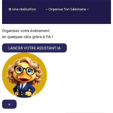
o
r
i
e
© Une réalisation
H-TIC
– Organise Ton Séminaire –
Mentions
k
a
n
légales
m
Organisez votre événement
en quelques clics grâce à l'IA !
LANCER VOTRE ASSISTANT IA
×