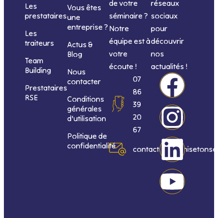
de votre
réseaux
Les
Vous êtes
séminaire ?
sociaux
prestataires
une
entreprise ?
Notre
pour
Les
équipe est à
découvrir
traiteurs
Actus &
votre
nos
Blog
Team
écoute !
actualités !
Building
Nous
F
I
L
Y
07
contacter
Prestataires
86
RSE
Conditions
a
n
i
o
39
générales
20
d’utilisation
c
s
n
u
67
Politique de
confidentialité
e
t
k
t
contact@organisetonse
b
a
e
u
o
g
d
b