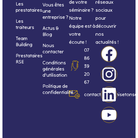
de votre
réseaux
Les
Vous êtes
séminaire ?
sociaux
prestataires
une
entreprise ?
Notre
pour
Les
équipe est à
découvrir
traiteurs
Actus &
votre
nos
Blog
Team
écoute !
actualités !
Building
Nous
F
I
L
Y
07
contacter
Prestataires
86
RSE
Conditions
a
n
i
o
39
générales
20
d’utilisation
c
s
n
u
67
Politique de
confidentialité
e
t
k
t
contact@organisetonse
b
a
e
u
o
g
d
b