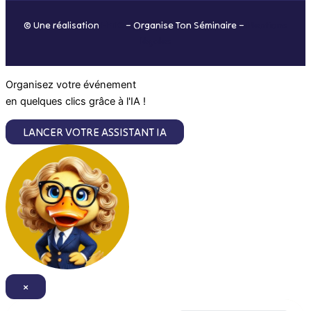
o
r
i
e
© Une réalisation
H-TIC
– Organise Ton Séminaire –
Mentions
k
a
n
légales
m
Organisez votre événement
en quelques clics grâce à l'IA !
LANCER VOTRE ASSISTANT IA
×