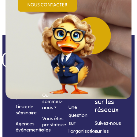
NOUS CONTACTER
Nos
catégories
Nous
Nous
Informations
de
contacter
suivre
Qui
prestations
sur les
sommes-
Lieux de
Une
nous ?
réseaux
séminaire
question
Vous êtes
sur
Suivez-nous
Agences
prestataire
événementielles
?
l’organisation
sur les