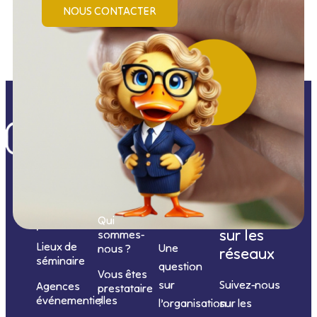
NOUS CONTACTER
Nos
catégories
Nous
Nous
Informations
de
contacter
suivre
Qui
prestations
sur les
sommes-
Lieux de
Une
nous ?
réseaux
séminaire
question
Vous êtes
sur
Suivez-nous
Agences
prestataire
événementielles
?
l’organisation
sur les