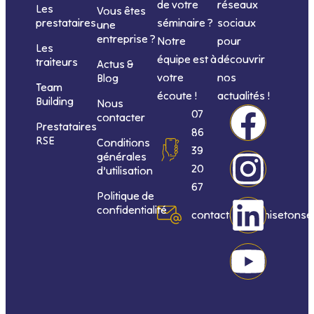
de votre
réseaux
Les
Vous êtes
séminaire ?
sociaux
prestataires
une
entreprise ?
Notre
pour
Les
équipe est à
découvrir
traiteurs
Actus &
votre
nos
Blog
Team
écoute !
actualités !
Building
Nous
F
I
L
Y
07
contacter
Prestataires
86
RSE
Conditions
a
n
i
o
39
générales
20
d’utilisation
c
s
n
u
67
Politique de
confidentialité
e
t
k
t
contact@organisetonse
b
a
e
u
o
g
d
b