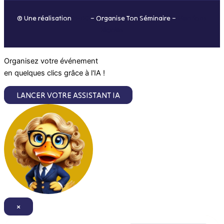
o
r
i
e
© Une réalisation
H-TIC
– Organise Ton Séminaire –
Mentions
k
a
n
légales
m
Organisez votre événement
en quelques clics grâce à l'IA !
LANCER VOTRE ASSISTANT IA
×