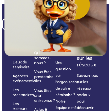
Nos
catégories
Nous
Nous
Informations
de
contacter
suivre
Qui
prestations
sur les
sommes-
Lieux de
Une
nous ?
réseaux
séminaire
question
Vous êtes
sur
Suivez-nous
Agences
prestataire
événementielles
?
l’organisation
sur les
de votre
réseaux
Les
Vous êtes
séminaire ?
sociaux
prestataires
une
entreprise ?
Notre
pour
Les
équipe est à
découvrir
traiteurs
Actus &