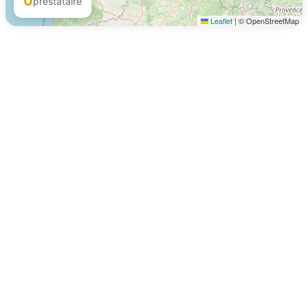
0
prestataire
Leaflet
|
© OpenStreetMap