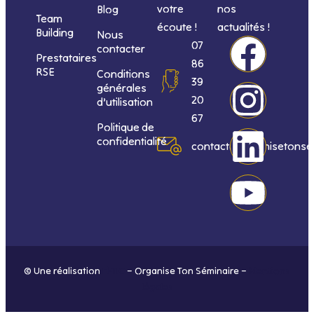
votre
nos
Blog
Team
écoute !
actualités !
Building
Nous
F
I
L
Y
07
contacter
Prestataires
86
RSE
Conditions
a
n
i
o
39
générales
20
d’utilisation
c
s
n
u
67
Politique de
confidentialité
e
t
k
t
contact@organisetonse
b
a
e
u
o
g
d
b
o
r
i
e
© Une réalisation
H-TIC
– Organise Ton Séminaire –
Mentions
k
a
n
légales