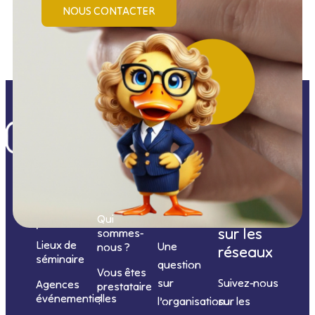
NOUS CONTACTER
Nos
catégories
Nous
Nous
Informations
de
contacter
suivre
Qui
prestations
sur les
sommes-
Lieux de
Une
nous ?
réseaux
séminaire
question
Vous êtes
sur
Suivez-nous
Agences
prestataire
événementielles
?
l’organisation
sur les