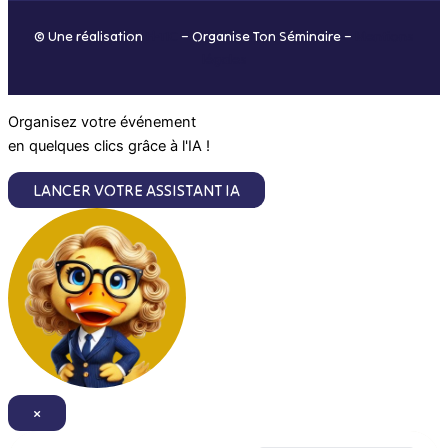
o
r
i
e
© Une réalisation
H-TIC
– Organise Ton Séminaire –
Mentions
k
a
n
légales
m
Organisez votre événement
en quelques clics grâce à l'IA !
LANCER VOTRE ASSISTANT IA
×