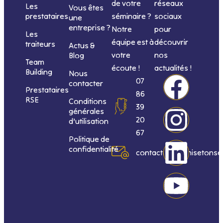
de votre
réseaux
Les
Vous êtes
séminaire ?
sociaux
prestataires
une
entreprise ?
Notre
pour
Les
équipe est à
découvrir
traiteurs
Actus &
votre
nos
Blog
Team
écoute !
actualités !
Building
Nous
F
I
L
Y
07
contacter
Prestataires
86
RSE
Conditions
a
n
i
o
39
générales
20
d’utilisation
c
s
n
u
67
Politique de
confidentialité
e
t
k
t
contact@organisetonse
b
a
e
u
o
g
d
b