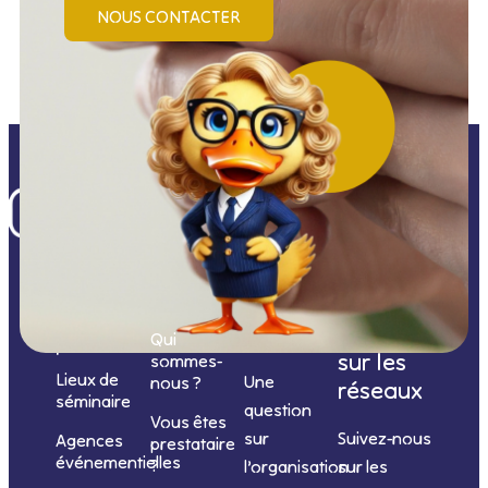
NOUS CONTACTER
Nos
catégories
Nous
Nous
Informations
de
contacter
suivre
Qui
prestations
sur les
sommes-
Lieux de
Une
nous ?
réseaux
séminaire
question
Vous êtes
sur
Suivez-nous
Agences
prestataire
événementielles
?
l’organisation
sur les