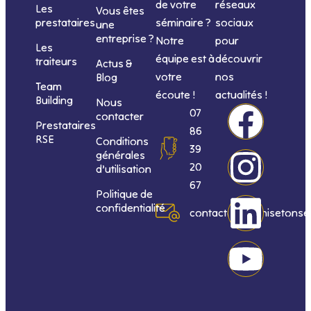
de votre
réseaux
Les
Vous êtes
séminaire ?
sociaux
prestataires
une
entreprise ?
Notre
pour
Les
équipe est à
découvrir
traiteurs
Actus &
votre
nos
Blog
Team
écoute !
actualités !
Building
Nous
F
I
L
Y
07
contacter
Prestataires
86
RSE
Conditions
a
n
i
o
39
générales
20
d’utilisation
c
s
n
u
67
Politique de
confidentialité
e
t
k
t
contact@organisetonse
b
a
e
u
o
g
d
b