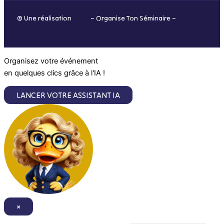
o
r
i
e
© Une réalisation
H-TIC
– Organise Ton Séminaire –
Mentions
k
a
n
légales
m
Organisez votre événement
en quelques clics grâce à l'IA !
LANCER VOTRE ASSISTANT IA
×