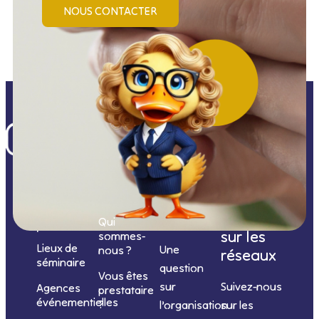
NOUS CONTACTER
Nos
catégories
Nous
Nous
Informations
de
contacter
suivre
Qui
prestations
sur les
sommes-
Lieux de
Une
nous ?
réseaux
séminaire
question
Vous êtes
sur
Suivez-nous
Agences
prestataire
événementielles
?
l’organisation
sur les