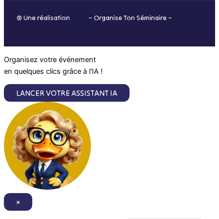
o
r
i
e
© Une réalisation
H-TIC
– Organise Ton Séminaire –
Mentions
k
a
n
légales
m
Organisez votre événement
en quelques clics grâce à l'IA !
LANCER VOTRE ASSISTANT IA
×