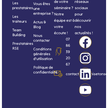
de votre
réseaux
Les
Vous êtes
séminaire ?
sociaux
prestataires
une
entreprise ?
Notre
pour
Les
équipe est à
découvrir
traiteurs
Actus &
votre
nos
Blog
Team
écoute !
actualités !
Building
Nous
F
I
L
Y
07
contacter
Prestataires
86
RSE
Conditions
a
n
i
o
39
générales
20
d’utilisation
c
s
n
u
67
Politique de
confidentialité
e
t
k
t
contact@organisetonse
b
a
e
u
o
g
d
b