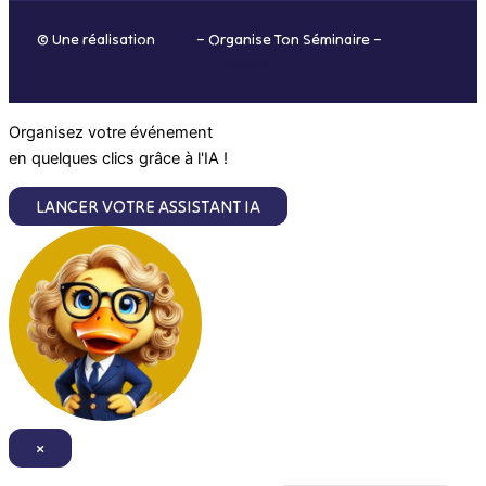
o
r
i
e
© Une réalisation
H-TIC
– Organise Ton Séminaire –
Mentions
k
a
n
légales
m
Organisez votre événement
en quelques clics grâce à l'IA !
LANCER VOTRE ASSISTANT IA
×