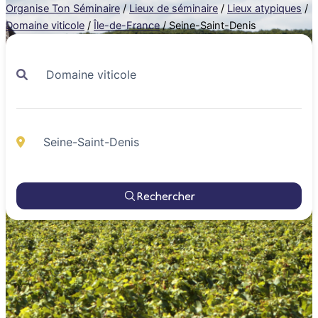
Organise Ton Séminaire
/
Lieux de séminaire
/
Lieux atypiques
/
Domaine viticole
/
Île-de-France
/
Seine-Saint-Denis
Rechercher