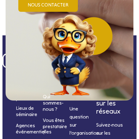
NOUS CONTACTER
Nos
catégories
Nous
Nous
Informations
de
contacter
suivre
Qui
prestations
sur les
sommes-
Lieux de
Une
nous ?
réseaux
séminaire
question
Vous êtes
sur
Suivez-nous
Agences
prestataire
événementielles
?
l’organisation
sur les