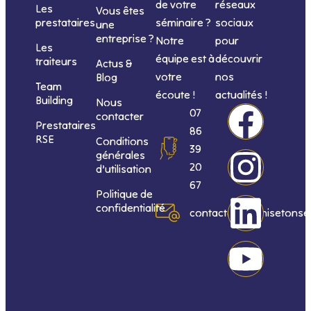
de votre
réseaux
Les
Vous êtes
séminaire ?
sociaux
prestataires
une
entreprise ?
Notre
pour
Les
équipe est à
découvrir
traiteurs
Actus &
votre
nos
Blog
Team
écoute !
actualités !
Building
Nous
F
I
L
Y
07
contacter
Prestataires
86
RSE
Conditions
a
n
i
o
39
générales
20
d’utilisation
c
s
n
u
67
Politique de
confidentialité
e
t
k
t
contact@organisetonse
b
a
e
u
o
g
d
b