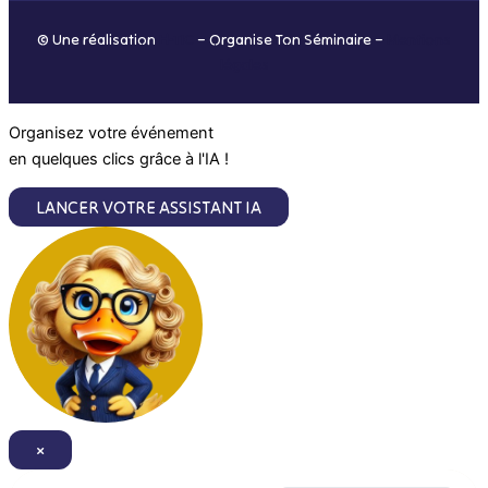
o
r
i
e
© Une réalisation
H-TIC
– Organise Ton Séminaire –
Mentions
k
a
n
légales
m
Organisez votre événement
en quelques clics grâce à l'IA !
LANCER VOTRE ASSISTANT IA
×