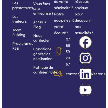
de votre
réseaux
Les
Vous êtes
séminaire ?
sociaux
prestataires
une
entreprise ?
Notre
pour
Les
équipe est à
découvrir
traiteurs
Actus &
votre
nos
Blog
Team
écoute !
actualités !
Building
Nous
F
I
L
Y
07
contacter
Prestataires
86
RSE
Conditions
a
n
i
o
39
générales
20
d’utilisation
c
s
n
u
67
Politique de
confidentialité
e
t
k
t
contact@organisetonse
b
a
e
u
o
g
d
b