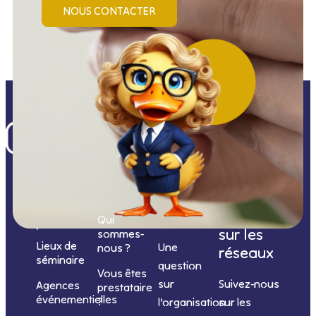
NOUS CONTACTER
Nos
catégories
Nous
Nous
Informations
de
contacter
suivre
Qui
prestations
sur les
sommes-
Lieux de
Une
nous ?
réseaux
séminaire
question
Vous êtes
sur
Suivez-nous
Agences
prestataire
événementielles
?
l’organisation
sur les