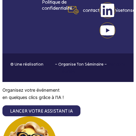
Politique de
confidentialité
e
t
k
t
contact@organisetonse
b
a
e
u
o
g
d
b
o
r
i
e
© Une réalisation
H-TIC
– Organise Ton Séminaire –
Mentions
k
a
n
légales
m
Organisez votre événement
en quelques clics grâce à l'IA !
LANCER VOTRE ASSISTANT IA