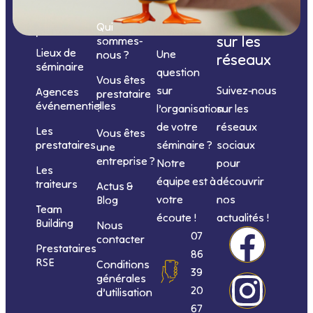
Nous
Nous
Informations
de
contacter
suivre
Qui
prestations
sur les
sommes-
Lieux de
Une
nous ?
réseaux
séminaire
question
Vous êtes
sur
Suivez-nous
Agences
prestataire
événementielles
?
l’organisation
sur les
de votre
réseaux
Les
Vous êtes
séminaire ?
sociaux
prestataires
une
entreprise ?
Notre
pour
Les
équipe est à
découvrir
traiteurs
Actus &
votre
nos
Blog
Team
écoute !
actualités !
Building
Nous
F
I
L
Y
07
contacter
Prestataires
86
RSE
Conditions
a
n
i
o
39
générales
20
d’utilisation
c
s
n
u
67