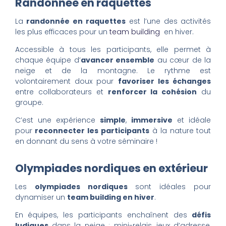
Randonnée en raquettes
La
randonnée en raquettes
est l’une des activités
les plus efficaces pour un
team building
en hiver.
Accessible à tous les participants, elle permet à
chaque équipe d’
avancer ensemble
au cœur de la
neige et de la montagne. Le rythme est
volontairement doux pour
favoriser les échanges
entre collaborateurs et
renforcer la cohésion
du
groupe.
C’est une expérience
simple
,
immersive
et idéale
pour
reconnecter les participants
à la nature tout
en donnant du sens à votre séminaire !
Olympiades nordiques en extérieur
Les
olympiades nordiques
sont idéales pour
dynamiser un
team building en hiver
.
En équipes, les participants enchaînent des
défis
ludiques
dans la neige : mini-relais, jeux d’adresse,