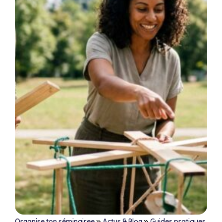
Organise ton séminairee
»
Actus & Blog
»
Guides pratiques