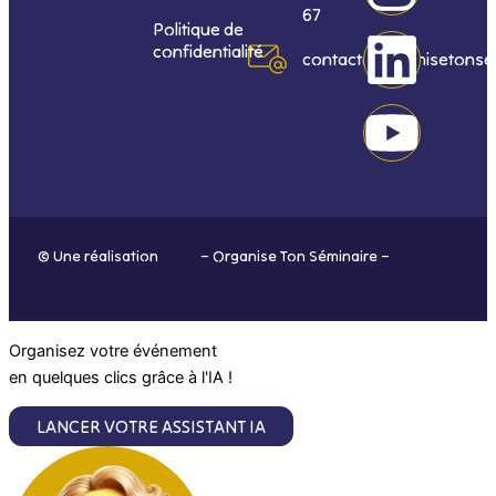
c
s
n
u
67
Politique de
confidentialité
e
t
k
t
contact@organisetonse
b
a
e
u
o
g
d
b
o
r
i
e
© Une réalisation
H-TIC
– Organise Ton Séminaire –
Mentions
k
a
n
légales
m
Organisez votre événement
en quelques clics grâce à l'IA !
LANCER VOTRE ASSISTANT IA