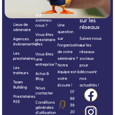
catégories
Nous
Nous
Informations
de
contacter
suivre
Qui
prestations
sur les
sommes-
Lieux de
Une
nous ?
réseaux
séminaire
question
Vous êtes
sur
Suivez-nous
Agences
prestataire
événementielles
?
l’organisation
sur les
de votre
réseaux
Les
Vous êtes
séminaire ?
sociaux
prestataires
une
entreprise ?
Notre
pour
Les
équipe est à
découvrir
traiteurs
Actus &
votre
nos
Blog
Team
écoute !
actualités !
Building
Nous
F
I
L
Y
07
contacter
Prestataires
86
RSE
Conditions
a
n
i
o
39
générales
20
d’utilisation