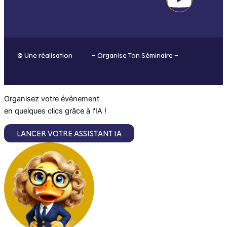
o
g
d
b
o
r
i
e
© Une réalisation
H-TIC
– Organise Ton Séminaire –
Mentions
k
a
n
légales
m
Organisez votre événement
en quelques clics grâce à l'IA !
LANCER VOTRE ASSISTANT IA