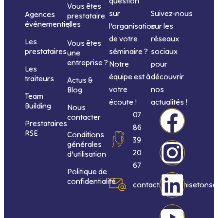
question
Vous êtes
sur
Suivez-nous
Agences
prestataire
événementielles
?
l’organisation
sur les
de votre
réseaux
Les
Vous êtes
séminaire ?
sociaux
prestataires
une
entreprise ?
Notre
pour
Les
équipe est à
découvrir
traiteurs
Actus &
votre
nos
Blog
Team
écoute !
actualités !
Building
Nous
F
I
L
Y
07
contacter
Prestataires
86
RSE
Conditions
a
n
i
o
39
générales
20
d’utilisation
c
s
n
u
67
Politique de
confidentialité
e
t
k
t
contact@organisetonse
b
a
e
u