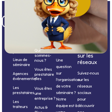
Nos
catégories
Nous
Nous
Informations
de
contacter
suivre
Qui
prestations
sur les
sommes-
Lieux de
Une
nous ?
réseaux
séminaire
question
Vous êtes
sur
Suivez-nous
Agences
prestataire
événementielles
?
l’organisation
sur les
de votre
réseaux
Les
Vous êtes
séminaire ?
sociaux
prestataires
une
entreprise ?
Notre
pour
Les
équipe est à
découvrir
traiteurs
Actus &
votre
nos