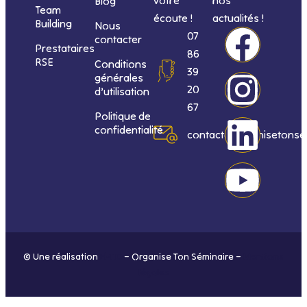
Blog
Team
écoute !
actualités !
Building
Nous
F
I
L
Y
07
contacter
Prestataires
86
RSE
Conditions
a
n
i
o
39
générales
20
d’utilisation
c
s
n
u
67
Politique de
confidentialité
e
t
k
t
contact@organisetonse
b
a
e
u
o
g
d
b
o
r
i
e
© Une réalisation
H-TIC
– Organise Ton Séminaire –
Mentions
k
a
n
légales