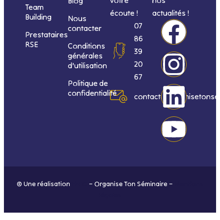
Blog
Team
écoute !
actualités !
Building
Nous
F
I
L
Y
07
contacter
Prestataires
86
RSE
Conditions
a
n
i
o
39
générales
20
d’utilisation
c
s
n
u
67
Politique de
confidentialité
e
t
k
t
contact@organisetonse
b
a
e
u
o
g
d
b
o
r
i
e
© Une réalisation
H-TIC
– Organise Ton Séminaire –
Mentions
k
a
n
légales