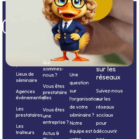
Nos
catégories
Nous
Nous
Informations
de
contacter
suivre
Qui
prestations
sur les
sommes-
Lieux de
Une
nous ?
réseaux
séminaire
question
Vous êtes
sur
Suivez-nous
Agences
prestataire
événementielles
?
l’organisation
sur les
de votre
réseaux
Les
Vous êtes
séminaire ?
sociaux
prestataires
une
entreprise ?
Notre
pour
Les
équipe est à
découvrir
traiteurs
Actus &
votre
nos