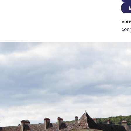
M
Vou
con