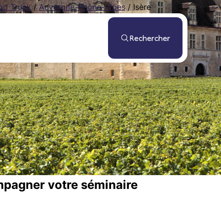
ood Truck
/
Auvergne-Rhône-Alpes
/
Isère
Rechercher
mpagner votre séminaire