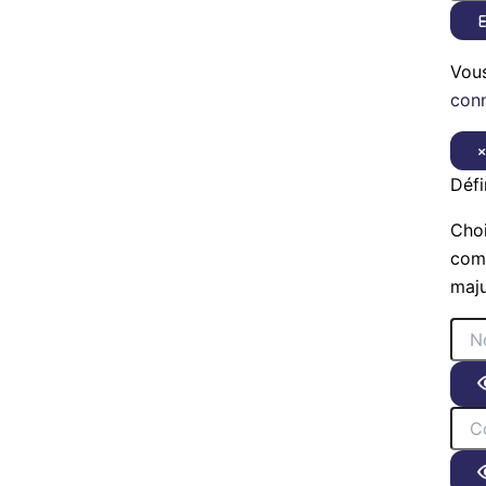
E
Vou
con
Défi
Choi
comp
maju