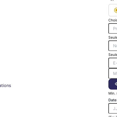
Chois
Seule
Seule
tions
Min. 
Date