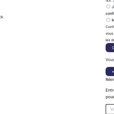
(Ex: 
J
confi
ck
M
Confo
vous 
les 
C
Vous
Réin
Entr
pour