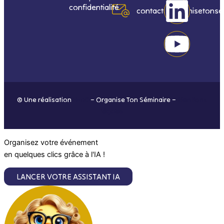
confidentialité
e
t
k
t
contact@organisetonse
b
a
e
u
o
g
d
b
o
r
i
e
© Une réalisation
H-TIC
– Organise Ton Séminaire –
Mentions
k
a
n
légales
m
Organisez votre événement
en quelques clics grâce à l'IA !
LANCER VOTRE ASSISTANT IA