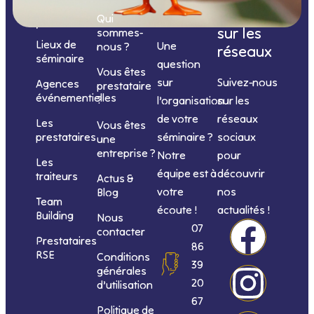
de
contacter
suivre
Qui
prestations
sur les
sommes-
Lieux de
Une
nous ?
réseaux
séminaire
question
Vous êtes
sur
Suivez-nous
Agences
prestataire
événementielles
?
l’organisation
sur les
de votre
réseaux
Les
Vous êtes
séminaire ?
sociaux
prestataires
une
entreprise ?
Notre
pour
Les
équipe est à
découvrir
traiteurs
Actus &
votre
nos
Blog
Team
écoute !
actualités !
Building
Nous
F
I
L
Y
07
contacter
Prestataires
86
RSE
Conditions
a
n
i
o
39
générales
20
d’utilisation
c
s
n
u
67
Politique de