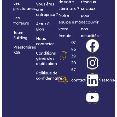
de votre
réseaux
Les
Vous êtes
séminaire ?
sociaux
prestataires
une
entreprise ?
Notre
pour
Les
équipe est à
découvrir
traiteurs
Actus &
votre
nos
Blog
Team
écoute !
actualités !
Building
Nous
F
I
L
Y
07
contacter
Prestataires
86
RSE
Conditions
a
n
i
o
39
générales
20
d’utilisation
c
s
n
u
67
Politique de
confidentialité
e
t
k
t
contact@organisetonse
b
a
e
u
o
g
d
b