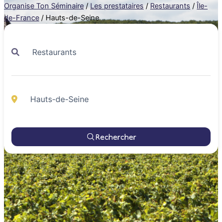
Organise Ton Séminaire
/
Les prestataires
/
Restaurants
/
Île-
de-France
/
Hauts-de-Seine
Rechercher