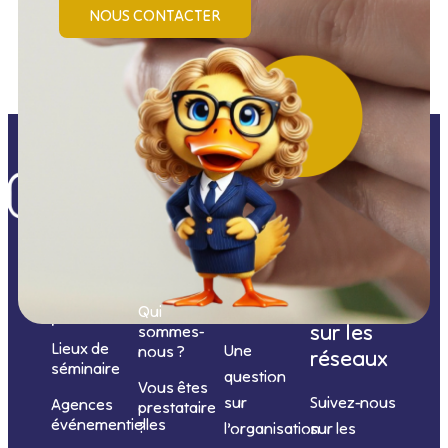
NOUS CONTACTER
Nos
catégories
Nous
Nous
Informations
de
contacter
suivre
Qui
prestations
sur les
sommes-
Lieux de
Une
nous ?
réseaux
séminaire
question
Vous êtes
sur
Suivez-nous
Agences
prestataire
événementielles
?
l’organisation
sur les