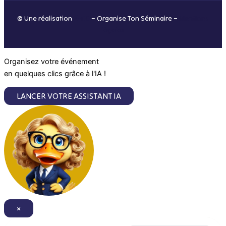
o
r
i
e
© Une réalisation
H-TIC
– Organise Ton Séminaire –
Mentions
k
a
n
légales
m
Organisez votre événement
en quelques clics grâce à l'IA !
LANCER VOTRE ASSISTANT IA
×