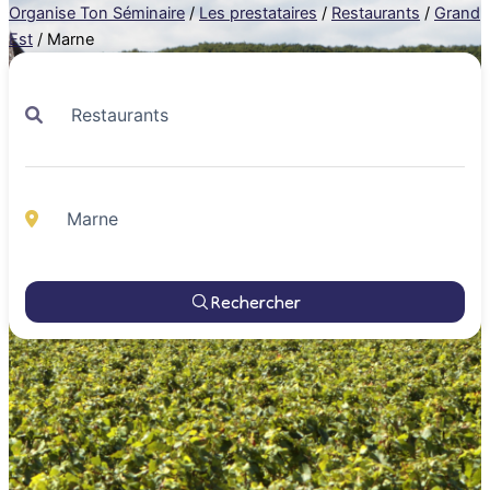
Organise Ton Séminaire
/
Les prestataires
/
Restaurants
/
Grand
Est
/
Marne
Rechercher