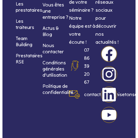
de votre
réseaux
Les
Vous êtes
séminaire ?
sociaux
prestataires
une
entreprise ?
Notre
pour
Les
équipe est à
découvrir
traiteurs
Actus &
votre
nos
Blog
Team
écoute !
actualités !
Building
Nous
F
I
L
Y
07
contacter
Prestataires
86
RSE
Conditions
a
n
i
o
39
générales
20
d’utilisation
c
s
n
u
67
Politique de
confidentialité
e
t
k
t
contact@organisetonse
b
a
e
u
o
g
d
b