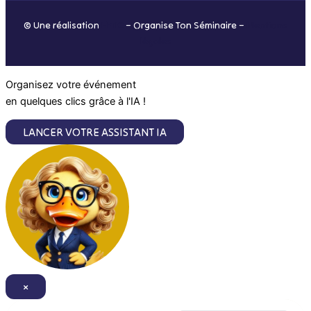
o
r
i
e
© Une réalisation
H-TIC
– Organise Ton Séminaire –
Mentions
k
a
n
légales
m
Organisez votre événement
en quelques clics grâce à l'IA !
LANCER VOTRE ASSISTANT IA
×