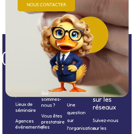
NOUS CONTACTER
Nos
catégories
Nous
Nous
Informations
de
contacter
suivre
Qui
prestations
sur les
sommes-
Lieux de
Une
nous ?
réseaux
séminaire
question
Vous êtes
sur
Suivez-nous
Agences
prestataire
événementielles
?
l’organisation
sur les