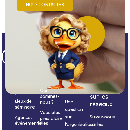
NOUS CONTACTER
Nos
catégories
Nous
Nous
Informations
de
contacter
suivre
Qui
prestations
sur les
sommes-
Lieux de
Une
nous ?
réseaux
séminaire
question
Vous êtes
sur
Suivez-nous
Agences
prestataire
événementielles
?
l’organisation
sur les