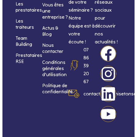
de votre
réseaux
Les
Vous êtes
séminaire ?
sociaux
prestataires
une
entreprise ?
Notre
pour
Les
équipe est à
découvrir
traiteurs
Actus &
votre
nos
Blog
Team
écoute !
actualités !
Building
Nous
F
I
L
Y
07
contacter
Prestataires
86
RSE
Conditions
a
n
i
o
39
générales
20
d’utilisation
c
s
n
u
67
Politique de
confidentialité
e
t
k
t
contact@organisetonse
b
a
e
u
o
g
d
b