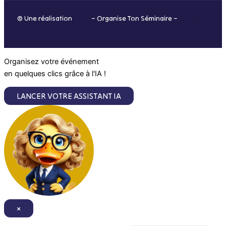
o
r
i
e
© Une réalisation
H-TIC
– Organise Ton Séminaire –
Mentions
k
a
n
légales
m
Organisez votre événement
en quelques clics grâce à l'IA !
LANCER VOTRE ASSISTANT IA
×