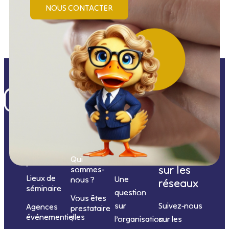
NOUS CONTACTER
Nos
catégories
Nous
Nous
Informations
de
contacter
suivre
Qui
prestations
sur les
sommes-
Lieux de
Une
nous ?
réseaux
séminaire
question
Vous êtes
sur
Suivez-nous
Agences
prestataire
événementielles
?
l’organisation
sur les