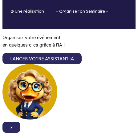
o
r
i
e
© Une réalisation
H-TIC
– Organise Ton Séminaire –
Mentions
k
a
n
légales
m
Organisez votre événement
en quelques clics grâce à l'IA !
LANCER VOTRE ASSISTANT IA
×