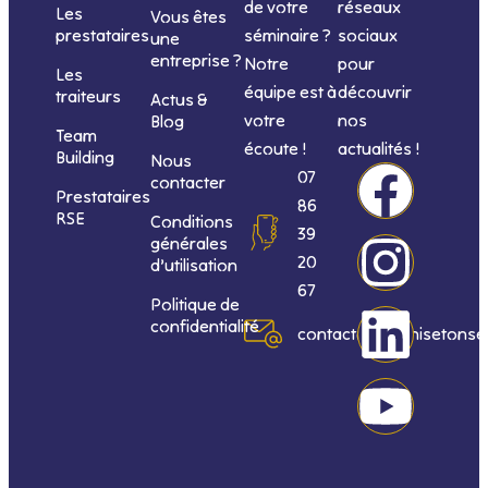
de votre
réseaux
Les
Vous êtes
séminaire ?
sociaux
prestataires
une
entreprise ?
Notre
pour
Les
équipe est à
découvrir
traiteurs
Actus &
votre
nos
Blog
Team
écoute !
actualités !
Building
Nous
F
I
L
Y
07
contacter
Prestataires
86
RSE
Conditions
a
n
i
o
39
générales
20
d’utilisation
c
s
n
u
67
Politique de
confidentialité
e
t
k
t
contact@organisetonse
b
a
e
u
o
g
d
b