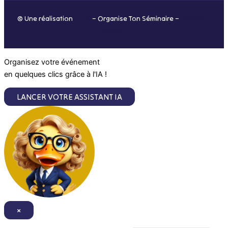
o
r
i
e
© Une réalisation
H-TIC
– Organise Ton Séminaire –
Mentions
k
a
n
légales
m
Organisez votre événement
en quelques clics grâce à l'IA !
LANCER VOTRE ASSISTANT IA
×