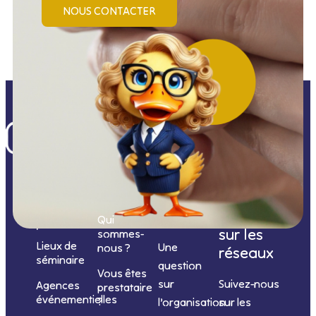
NOUS CONTACTER
Nos
catégories
Nous
Nous
Informations
de
contacter
suivre
Qui
prestations
sur les
sommes-
Lieux de
Une
nous ?
réseaux
séminaire
question
Vous êtes
sur
Suivez-nous
Agences
prestataire
événementielles
?
l’organisation
sur les