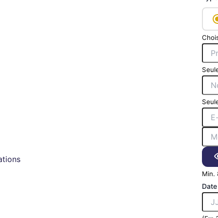
Chois
Seule
Seule
tions
Min. 
Date