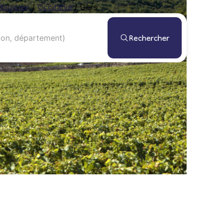
Magicien
/
Occitanie
/
Gers
Rechercher