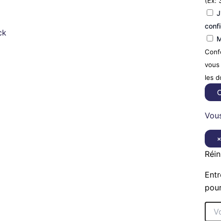
(Ex: 
J
confi
ck
M
Confo
vous 
les 
C
Vous
Réin
Entr
pour