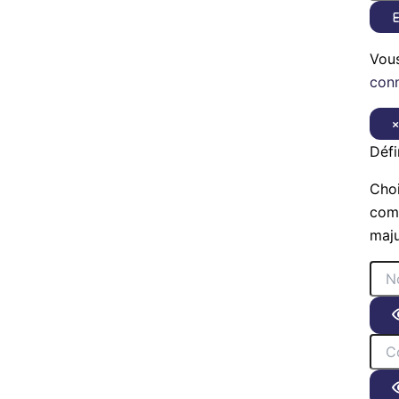
E
Vou
con
Défi
Choi
comp
maju