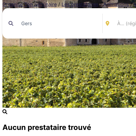
Organise Ton Séminaire
/
Les prestataires
/
Animations
/
Aucun prestataire trouvé