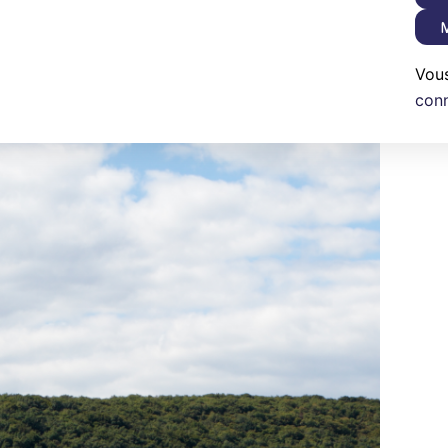
M
Vou
con