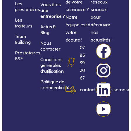
de votre
réseaux
Les
Vous êtes
séminaire ?
sociaux
prestataires
une
entreprise ?
Notre
pour
Les
équipe est à
découvrir
traiteurs
Actus &
votre
nos
Blog
Team
écoute !
actualités !
Building
Nous
F
I
L
Y
07
contacter
Prestataires
86
RSE
Conditions
a
n
i
o
39
générales
20
d’utilisation
c
s
n
u
67
Politique de
confidentialité
e
t
k
t
contact@organisetonse
b
a
e
u
o
g
d
b