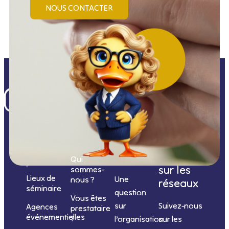
NOUS CONTACTER
Nos
catégories
Nous
Nous
Informations
de
contacter
suivre
Qui
prestations
sur les
sommes-
Lieux de
Une
nous ?
réseaux
séminaire
question
Vous êtes
sur
Suivez-nous
Agences
prestataire
événementielles
?
l’organisation
sur les