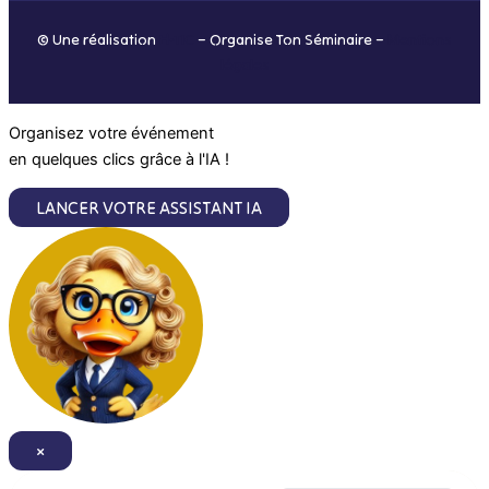
o
r
i
e
© Une réalisation
H-TIC
– Organise Ton Séminaire –
Mentions
k
a
n
légales
m
Organisez votre événement
en quelques clics grâce à l'IA !
LANCER VOTRE ASSISTANT IA
×