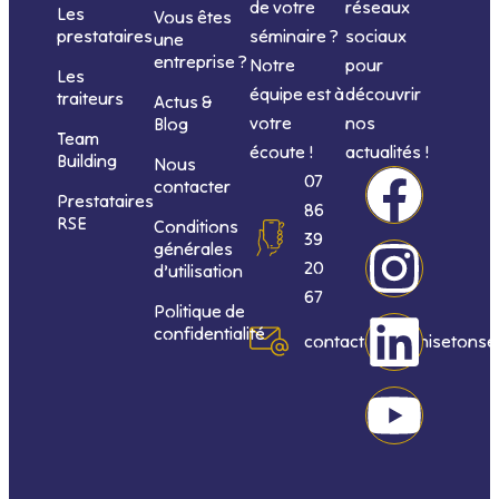
de votre
réseaux
Les
Vous êtes
séminaire ?
sociaux
prestataires
une
entreprise ?
Notre
pour
Les
équipe est à
découvrir
traiteurs
Actus &
votre
nos
Blog
Team
écoute !
actualités !
Building
Nous
F
I
L
Y
07
contacter
Prestataires
86
RSE
Conditions
a
n
i
o
39
générales
20
d’utilisation
c
s
n
u
67
Politique de
confidentialité
e
t
k
t
contact@organisetonse
b
a
e
u
o
g
d
b