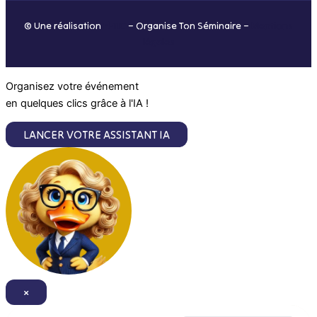
o
r
i
e
© Une réalisation
H-TIC
– Organise Ton Séminaire –
Mentions
k
a
n
légales
m
Organisez votre événement
en quelques clics grâce à l'IA !
LANCER VOTRE ASSISTANT IA
×