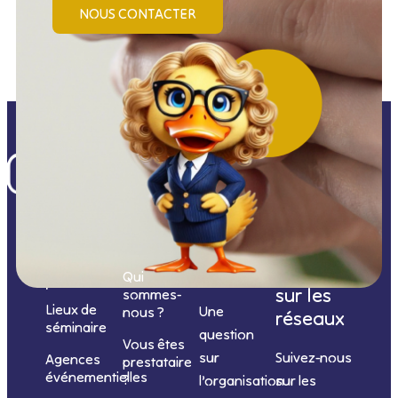
NOUS CONTACTER
Nos
catégories
Nous
Nous
Informations
de
contacter
suivre
Qui
prestations
sur les
sommes-
Lieux de
Une
nous ?
réseaux
séminaire
question
Vous êtes
sur
Suivez-nous
Agences
prestataire
événementielles
?
l’organisation
sur les