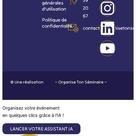
a
n
i
o
générales
20
d’utilisation
c
s
n
u
67
Politique de
confidentialité
e
t
k
t
contact@organisetonse
b
a
e
u
o
g
d
b
o
r
i
e
© Une réalisation
H-TIC
– Organise Ton Séminaire –
Mentions
k
a
n
légales
m
Organisez votre événement
en quelques clics grâce à l'IA !
LANCER VOTRE ASSISTANT IA