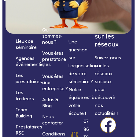
Nos
catégories
Nous
Nous
Informations
de
contacter
suivre
Qui
prestations
sur les
sommes-
Lieux de
Une
nous ?
réseaux
séminaire
question
Vous êtes
sur
Suivez-nous
Agences
prestataire
événementielles
?
l’organisation
sur les
de votre
réseaux
Les
Vous êtes
séminaire ?
sociaux
prestataires
une
entreprise ?
Notre
pour
Les
équipe est à
découvrir
traiteurs
Actus &
votre
nos
Blog
Team
écoute !
actualités !
Building
Nous
F
I
L
Y
07
contacter
Prestataires
86
RSE
Conditions
39