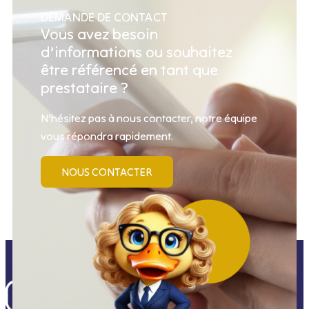
DEMANDE DE CONTACT
Vous avez besoin
d’informations ou souhaitez
être référencé en tant que
prestataire ?
N’hésitez pas à nous contacter, notre équipe
vous répondra rapidement.
NOUS CONTACTER