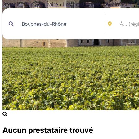
Organise Ton Séminaire
/
Les prestataires
/
Audiovisuel
/
Aucun prestataire trouvé