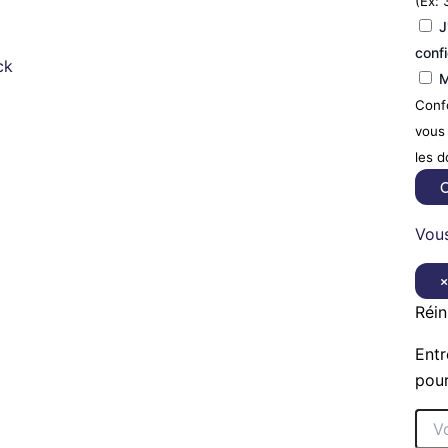
(Ex: 
J
confi
ck
M
Confo
vous 
les 
C
Vous
Réin
Entr
pour