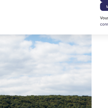
M
Vou
con