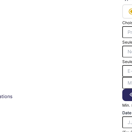
Chois
Seule
Seule
tions
Min. 
Date