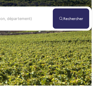
Provence-Alpes-Côte d'Azur
/
Bouches-du-Rhône
Rechercher