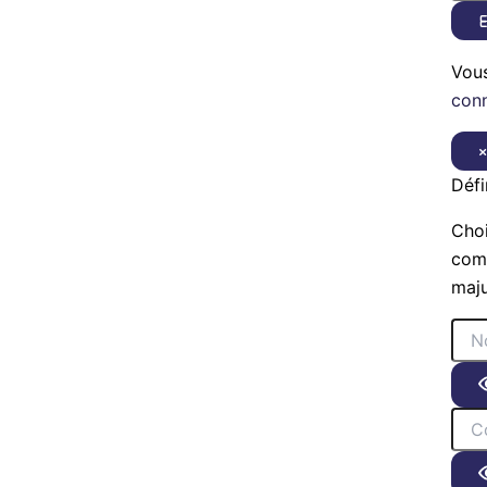
E
Vou
con
Défi
Choi
comp
maju