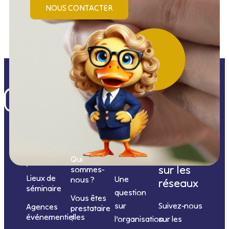
NOUS CONTACTER
Nos
catégories
Nous
Nous
Informations
de
contacter
suivre
Qui
prestations
sur les
sommes-
Lieux de
Une
nous ?
réseaux
séminaire
question
Vous êtes
sur
Suivez-nous
Agences
prestataire
événementielles
?
l’organisation
sur les