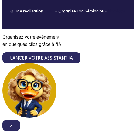
o
r
i
e
© Une réalisation
H-TIC
– Organise Ton Séminaire –
Mentions
k
a
n
légales
m
Organisez votre événement
en quelques clics grâce à l'IA !
LANCER VOTRE ASSISTANT IA
×