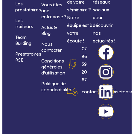
de votre
réseaux
Les
Vous êtes
séminaire ?
sociaux
prestataires
une
entreprise ?
Notre
pour
Les
équipe est à
découvrir
traiteurs
Actus &
votre
nos
Blog
Team
écoute !
actualités !
Building
Nous
F
I
L
Y
07
contacter
Prestataires
86
RSE
Conditions
a
n
i
o
39
générales
20
d’utilisation
c
s
n
u
67
Politique de
confidentialité
e
t
k
t
contact@organisetonse
b
a
e
u
o
g
d
b