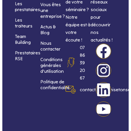
de votre
réseaux
Les
Vous êtes
séminaire ?
sociaux
prestataires
une
entreprise ?
Notre
pour
Les
équipe est à
découvrir
traiteurs
Actus &
votre
nos
Blog
Team
écoute !
actualités !
Building
Nous
F
I
L
Y
07
contacter
Prestataires
86
RSE
Conditions
a
n
i
o
39
générales
20
d’utilisation
c
s
n
u
67
Politique de
confidentialité
e
t
k
t
contact@organisetonse
b
a
e
u
o
g
d
b