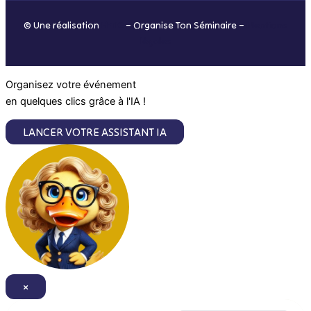
o
r
i
e
© Une réalisation
H-TIC
– Organise Ton Séminaire –
Mentions
k
a
n
légales
m
Organisez votre événement
en quelques clics grâce à l'IA !
LANCER VOTRE ASSISTANT IA
×