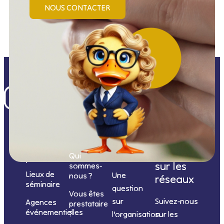
NOUS CONTACTER
Nos
catégories
Nous
Nous
Informations
de
contacter
suivre
Qui
prestations
sur les
sommes-
Lieux de
Une
nous ?
réseaux
séminaire
question
Vous êtes
sur
Suivez-nous
Agences
prestataire
événementielles
?
l’organisation
sur les