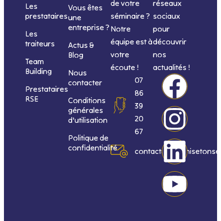
de votre
réseaux
Les
Vous êtes
séminaire ?
sociaux
prestataires
une
entreprise ?
Notre
pour
Les
équipe est à
découvrir
traiteurs
Actus &
votre
nos
Blog
Team
écoute !
actualités !
Building
Nous
F
I
L
Y
07
contacter
Prestataires
86
RSE
Conditions
a
n
i
o
39
générales
20
d’utilisation
c
s
n
u
67
Politique de
confidentialité
e
t
k
t
contact@organisetonse
b
a
e
u
o
g
d
b