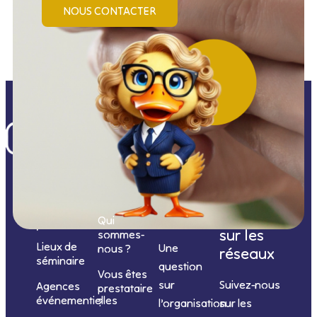
NOUS CONTACTER
Nos
catégories
Nous
Nous
Informations
de
contacter
suivre
Qui
prestations
sur les
sommes-
Lieux de
Une
nous ?
réseaux
séminaire
question
Vous êtes
sur
Suivez-nous
Agences
prestataire
événementielles
?
l’organisation
sur les