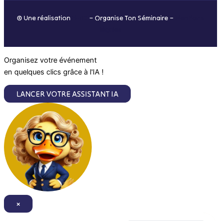
o
r
i
e
© Une réalisation
H-TIC
– Organise Ton Séminaire –
Mentions
k
a
n
légales
m
Organisez votre événement
en quelques clics grâce à l'IA !
LANCER VOTRE ASSISTANT IA
×