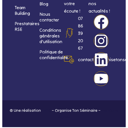
votre
nos
Blog
Team
écoute !
actualités !
Building
Nous
F
I
L
Y
07
contacter
Prestataires
86
RSE
Conditions
a
n
i
o
39
générales
20
d’utilisation
c
s
n
u
67
Politique de
confidentialité
e
t
k
t
contact@organisetonse
b
a
e
u
o
g
d
b
o
r
i
e
© Une réalisation
H-TIC
– Organise Ton Séminaire –
Mentions
k
a
n
légales