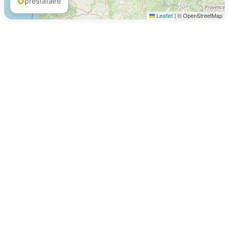
0
prestataire
Leaflet
|
© OpenStreetMap