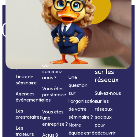
Nos
catégories
Nous
Nous
Informations
de
contacter
suivre
Qui
prestations
sur les
sommes-
Lieux de
Une
nous ?
réseaux
séminaire
question
Vous êtes
sur
Suivez-nous
Agences
prestataire
événementielles
?
l’organisation
sur les
de votre
réseaux
Les
Vous êtes
séminaire ?
sociaux
prestataires
une
entreprise ?
Notre
pour
Les
équipe est à
découvrir
traiteurs
Actus &